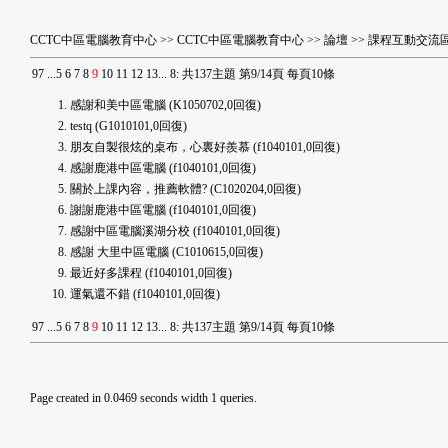
CCTC中區電腦教育中心
>>
CCTC中區電腦教育中心
>>
論壇
>>
課程互動交流
9
7
...
5
6
7
8
9
10
11
12
13
...
8
:
共137主題 第9/14頁 每頁10條
感謝和美中區電腦
(K1050702,0回復)
testq
(G1010101,0回復)
朋友自製很炫的桌布，心裏好羨慕
(f1040101,0回復)
感謝鹿港中區電腦
(f1040101,0回復)
關於上課內容，推薦軟體?
(C1020204,0回復)
謝謝鹿港中區電腦
(f1040101,0回復)
感謝中區電腦溪湖分校
(f1040101,0回復)
感謝 大里中區電腦
(C1010615,0回復)
最近好多課程
(f1040101,0回復)
運氣還不錯
(f1040101,0回復)
9
7
...
5
6
7
8
9
10
11
12
13
...
8
:
共137主題 第9/14頁 每頁10條
Page created in 0.0469 seconds width 1 queries.