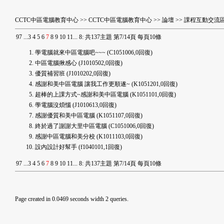
CCTC中區電腦教育中心
>>
CCTC中區電腦教育中心
>>
論壇
>>
課程互動交流
9
7
...
3
4
5
6
7
8
9
10
11
...
8
:
共137主題 第7/14頁 每頁10條
學電腦就來中區電腦吧~~~
(C1051006,0回復)
中區電腦揪感心
(J1010502,0回復)
優質補習班
(J1010202,0回復)
感謝和美中區電腦 讓我工作更順遂~
(K1051201,0回復)
超棒的上課方式~感謝和美中區電腦
(K1051101,0回復)
學電腦沒煩惱
(J1010613,0回復)
感謝優質和美中區電腦
(K1051107,0回復)
終於過了謝謝大里中區電腦
(C1051006,0回復)
感謝中區電腦和美分校
(K1011103,0回復)
設內設計好幫手
(f1040101,1回復)
9
7
...
3
4
5
6
7
8
9
10
11
...
8
:
共137主題 第7/14頁 每頁10條
Page created in 0.0469 seconds width 2 queries.