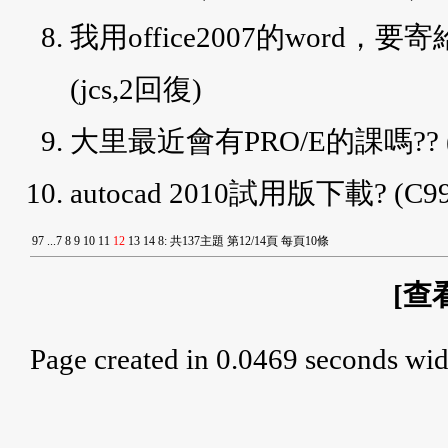
我用office2007的wor
(jcs,2回復)
大里最近會有PRO/E的課嗎??
autocad 2010試用版下載?
(C9
9
7
...
7
8
9
10
11
12
13
14
8
:
共137主題 第12/14頁 每頁10條
[
查
Page created in 0.0469 seconds wid