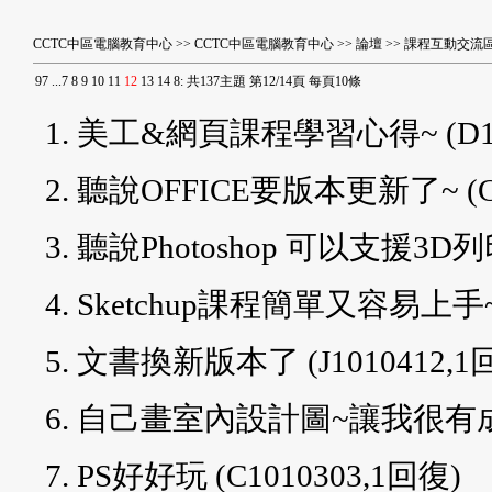
CCTC中區電腦教育中心
>>
CCTC中區電腦教育中心
>>
論壇
>>
課程互動交流
9
7
...
7
8
9
10
11
12
13
14
8
:
共137主題 第12/14頁 每頁10條
美工&網頁課程學習心得~
(D
聽說OFFICE要版本更新了~
(
聽說Photoshop 可以支援3D列
Sketchup課程簡單又容易上
文書換新版本了
(J1010412,
自己畫室內設計圖~讓我很有成
PS好好玩
(C1010303,1回復)