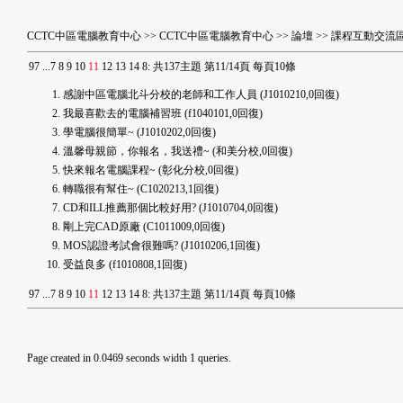
CCTC中區電腦教育中心
>>
CCTC中區電腦教育中心
>>
論壇
>>
課程互動交流
9
7
...
7
8
9
10
11
12
13
14
8
:
共137主題 第11/14頁 每頁10條
感謝中區電腦北斗分校的老師和工作人員
(J1010210,0回復)
我最喜歡去的電腦補習班
(f1040101,0回復)
學電腦很簡單~
(J1010202,0回復)
溫馨母親節，你報名，我送禮~
(和美分校,0回復)
快來報名電腦課程~
(彰化分校,0回復)
轉職很有幫住~
(C1020213,1回復)
CD和ILL推薦那個比較好用?
(J1010704,0回復)
剛上完CAD原廠
(C1011009,0回復)
MOS認證考試會很難嗎?
(J1010206,1回復)
受益良多
(f1010808,1回復)
9
7
...
7
8
9
10
11
12
13
14
8
:
共137主題 第11/14頁 每頁10條
Page created in 0.0469 seconds width 1 queries.