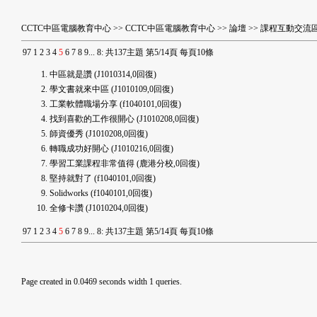
CCTC中區電腦教育中心
>>
CCTC中區電腦教育中心
>>
論壇
>>
課程互動交流
9
7
1
2
3
4
5
6
7
8
9
...
8
:
共137主題 第5/14頁 每頁10條
中區就是讚
(J1010314,0回復)
學文書就來中區
(J1010109,0回復)
工業軟體職場分享
(f1040101,0回復)
找到喜歡的工作很開心
(J1010208,0回復)
師資優秀
(J1010208,0回復)
轉職成功好開心
(J1010216,0回復)
學習工業課程非常值得
(鹿港分校,0回復)
堅持就對了
(f1040101,0回復)
Solidworks
(f1040101,0回復)
全修卡讚
(J1010204,0回復)
9
7
1
2
3
4
5
6
7
8
9
...
8
:
共137主題 第5/14頁 每頁10條
Page created in 0.0469 seconds width 1 queries.