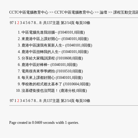
CCTC中區電腦教育中心
>>
CCTC中區電腦教育中心
>>
論壇
>>
課程互動交流
9
7
1
2
3
4
5
6
7
8
...
8
:
共137主題 第2/14頁 每頁10條
中區電腦先進我頭腦~
(f1040101,0回復)
來鹿港中區上課好開心~
(f1040101,0回復)
鹿港中區讓我有展新人生~
(f1040101,0回復)
鹿港中區扭轉我的人生~
(f1040101,0回復)
分享給大家職訓課程
(J1010608,0回復)
鹿港中區好棒棒~
(f1040101,0回復)
電商很夯來學學網拍
(J1010510,0回復)
每天來上課都好開心
(f1040101,0回復)
學校教的程式都太基本了
(J1010604,0回復)
沒基礎銜接也沒問題！
(鹿港分校,0回復)
9
7
1
2
3
4
5
6
7
8
...
8
:
共137主題 第2/14頁 每頁10條
Page created in 0.0469 seconds width 1 queries.