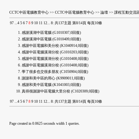
CCTC中區電腦教育中心
>>
CCTC中區電腦教育中心
>>
論壇
>>
課程互動交流
9
7
...
4
5
6
7
8
9
10
11
12
...
8
:
共137主題 第8/14頁 每頁10條
感謝溪湖中區電腦
(G1010307,0回復)
感謝溪湖中區電腦
(G1010409,0回復)
感謝中區電腦和美分校
(K1040914,0回復)
感謝中區電腦溪湖分校
(G1010203,0回復)
感謝中區電腦溪湖分校
(G1010408,0回復)
感謝中區電腦溪湖分校
(G1010408,0回復)
學了很多也交很多朋友
(C1050904,0回復)
謝謝和美中區的用心
(K9909011,0回復)
感謝和美中區電腦
(K1041003,0回復)
真得很謝謝中區電腦大里分校
(C1020309,0回復)
9
7
...
4
5
6
7
8
9
10
11
12
...
8
:
共137主題 第8/14頁 每頁10條
Page created in 0.0625 seconds width 1 queries.