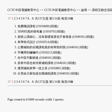
CCTC中區電腦教育中心
>>
CCTC中區電腦教育中心
>>
論壇
>>
課程互動交流
9
7
1
2
3
4
5
6
7
8
...
8
:
共137主題 第1/14頁 每頁10條
免費職訓課程
(J1010609,0回復)
3D列印真的很有趣
(J1010703,0回復)
老師上課細心，沒有基礎進度也不會落後
(f1040101,0回復)
來學程式設計
(J1010514,0回復)
公費補助的在職課程真的有幫助到我
(f1040101,0回復)
手機用到嚇嚇叫
(J1010213,0回復)
在中區不斷精進
(f1040101,0回復)
原來中區也有待業補助課程
(f1040101,0回復)
運用補助來學一技之長
(J1010801,0回復)
分享給大家知道在職補助課程
(f1040101,0回復)
9
7
1
2
3
4
5
6
7
8
...
8
:
共137主題 第1/14頁 每頁10條
Page created in 0.0469 seconds width 1 queries.