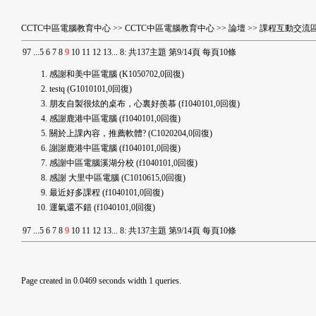
CCTC中區電腦教育中心
>>
CCTC中區電腦教育中心
>>
論壇
>>
課程互動交流
9
7
...
5
6
7
8
9
10
11
12
13
...
8
:
共137主題 第9/14頁 每頁10條
感謝和美中區電腦
(K1050702,0回復)
testq
(G1010101,0回復)
朋友自製很炫的桌布，心裏好羨慕
(f1040101,0回復)
感謝鹿港中區電腦
(f1040101,0回復)
關於上課內容，推薦軟體?
(C1020204,0回復)
謝謝鹿港中區電腦
(f1040101,0回復)
感謝中區電腦溪湖分校
(f1040101,0回復)
感謝 大里中區電腦
(C1010615,0回復)
最近好多課程
(f1040101,0回復)
運氣還不錯
(f1040101,0回復)
9
7
...
5
6
7
8
9
10
11
12
13
...
8
:
共137主題 第9/14頁 每頁10條
Page created in 0.0469 seconds width 1 queries.